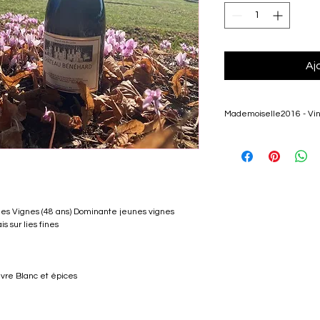
Aj
Mademoiselle2016 - Vin
 Mariage Jeunes Vign
en fûts de chêne fran
-100 % Pineau d'Aun
-Issus à 100% de no
-Couleur: Rubis Clair
lles Vignes (48 ans) Dominante jeunes vignes
-Nez/arôme : Fruits 
s sur lies fines
épices
-Vin non filtré
-Pas de collage
-Vin de garde
ivre Blanc et épices
-12°
-75 cl