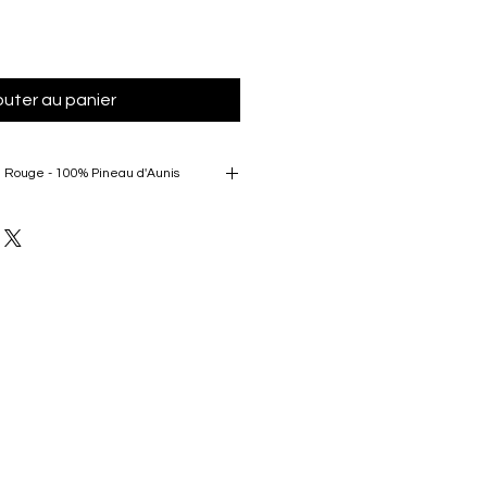
outer au panier
 Rouge - 100% Pineau d'Aunis
es (19 ans)  élevées et vinifiées 
çais sur lies fines
is
s vignes
Rouges, Griottes, Poivre Blanc et 