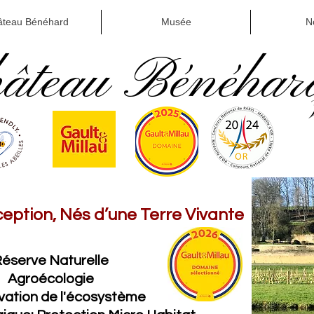
âteau Bénéhard
Musée
N
âteau Bénéhar
ception, Nés d’une Terre Vivante
éserve Naturelle
Agroécologie
vation de l'écosystème