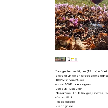
Mariage Jeunes Vignes (19 ans) et Viei
 élevé et vinifié en fûts de chêne françai
-100 % Pineau d'Aunis
-Issus à 100% de nos vignes
-Couleur: Rubis Clair
-Nez/arôme : Fruits Rouges, Griottes, Po
-Vin non filtré
-Pas de collage
-Vin de garde