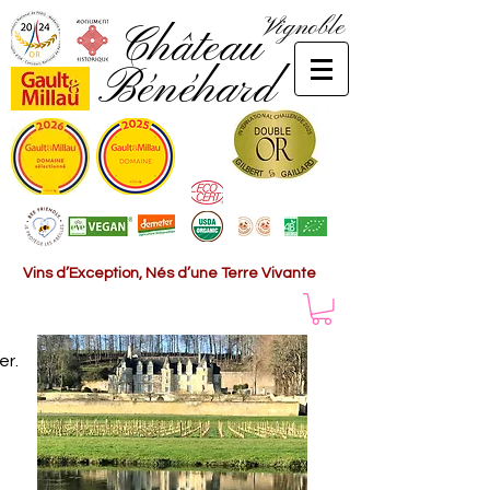
Vignoble
Château
Bénéhard
Vins d’Exception, Nés d’une Terre Vivante
er.