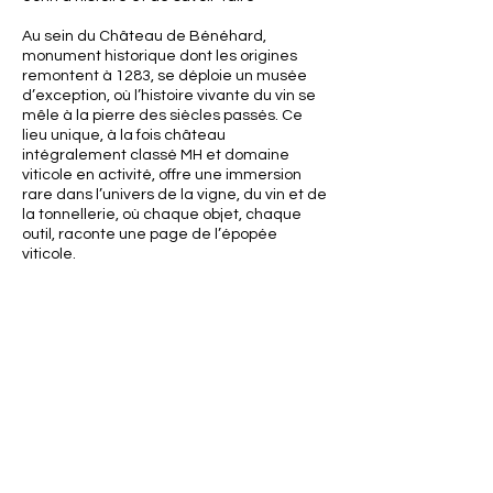
Au sein du Château de Bénéhard,
monument historique dont les origines
remontent à 1283, se déploie un musée
d’exception, où l’histoire vivante du vin se
mêle à la pierre des siècles passés. Ce
lieu unique, à la fois château
intégralement classé MH et domaine
viticole en activité, offre une immersion
rare dans l’univers de la vigne, du vin et de
la tonnellerie, où chaque objet, chaque
outil, raconte une page de l’épopée
viticole.
Un pressoir monumental, témoin du XVIe
siècle Pièce maîtresse du musée, le
pressoir à vis latérale, construit en 1540,
incarne l’héritage technique et artisanal
de la Renaissance. Cet ouvrage imposant,
encore en place dans son écrin d’origine,
rappelle que le château était autrefois le
cœur battant de la production vinicole
locale. Les vignerons des alentours y
apportaient leurs vendanges, selon une
tradition qui a marqué durablement le